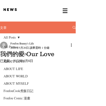
news
文章
All Posts
Foufou Bunny's Life
All Posts
2020年5月20日
讀畢需時 1 分鐘
我們的愛 Our Love
ABOUT DREAM
已更新：
2022年4月8日
ABOUT LOVE
ABOUT LIFE
ABOUT WORLD
ABOUT MYSELF
FoufouCook煮飯日記
Foufou Comic 漫畫