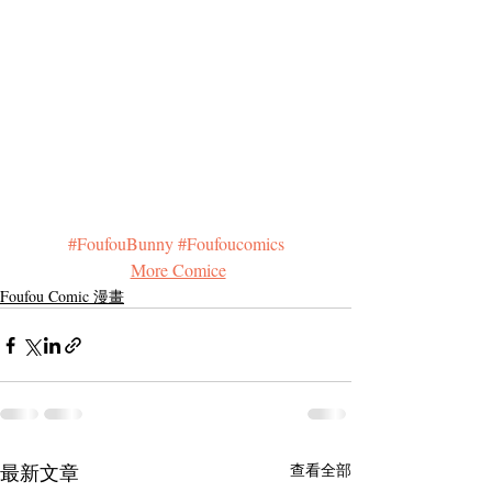
#FoufouBunny
#Foufoucomics
More Comice
Foufou Comic 漫畫
最新文章
查看全部