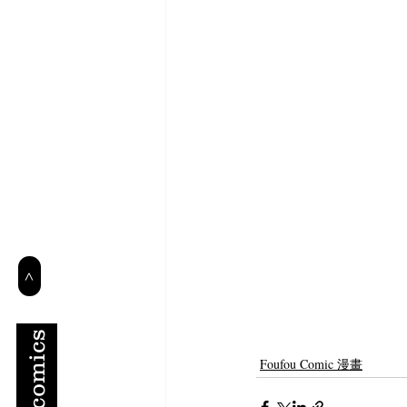
>
comics
Foufou Comic 漫畫