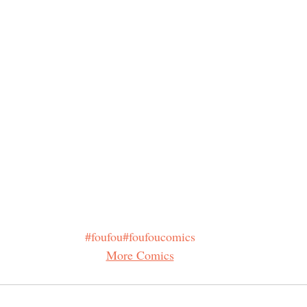
#foufou
#foufoucomics
More Comics